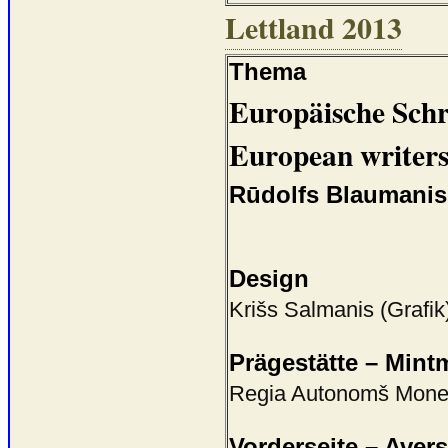
Lettland 2013
Thema
Europäische Schri
European writer
Rūdolfs Blaumanis -
Design
Krišs Salmanis (Grafik
Prägestätte – Mint
Regia Autonomš Monetš
Vorderseite – Avers