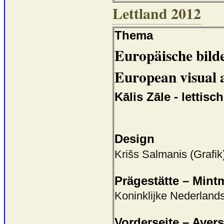
Lettland 2012
Thema
Europäische bild
European visual a
Kālis Zāle - lettisc
Design
Krišs Salmanis (Grafik
Prägestätte – Mint
Koninklijke Nederland
Vorderseite – Avers