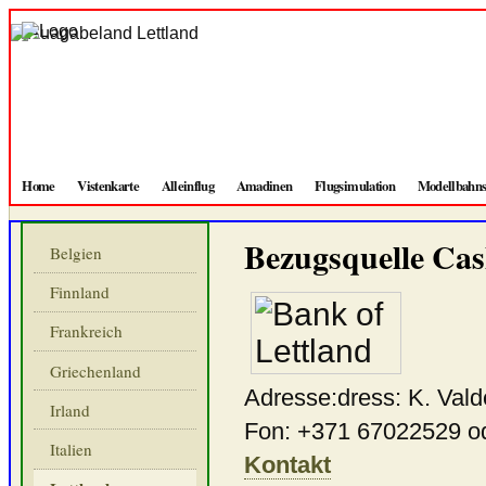
Home
Vistenkarte
Alleinflug
Amadinen
Flugsimulation
Modellbahns
Bezugsquelle
Cash
Belgien
Finnland
Frankreich
Griechenland
Adresse:dress: K. Val
Irland
Fon: +371 67022529 o
Italien
Kontakt