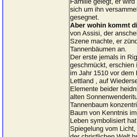
Familie gelegt, er wird
sich um ihn versammel
gesegnet.
Aber wohin kommt di
von Assisi, der ansch
Szene machte, er zünd
Tannenbäumen an.
Der erste jemals in 
geschmückt, erschien 
im Jahr 1510 vor dem 
Lettland , auf Wieder
Elemente beider heidni
alten Sonnenwenderitu
Tannenbaum konzentrie
Baum von Kenntnis im
Leben symbolisiert ha
Spiegelung vom Licht, 
der christlichen Welt b